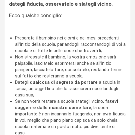
dategli fiducia, osservatelo e siategli vicino.
Ecco qualche consiglio:
Preparate il bambino nei giorni e nei mesi precedenti
all’inizio della scuola, parlandogli, raccontandogli di voi a
scuola e di tutte le belle cose che troverà lì;
Non stressate il bambino, la vostra emozione sarà
palpabile, lasciatelo esprimersi anche se all’inizio
piangerà, lasciatelo fare, consolatelo, restando ferme
sul fatto che resteranno a scuola;
Dategli
qualcosa di segreto da portare
a scuola in
tasca, un oggettino che lo rassicurerà ricordandogli
casa sua;
Se non vorrà restare a scuola stategli vicino,
fatevi
suggerire dalle maestre come fare
, la cosa
importante è non ingannarlo fuggendo, non avrà fiducia
in voi, meglio che piano piano capisca da solo chela
scuola materna è un posto molto più divertente di
casa;