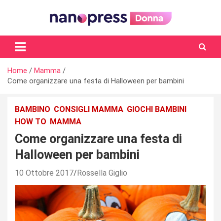
Skip
to
content
Il magazine femminile di Nanopress.it
Home
Mamma
Come organizzare una festa di Halloween per bambini
BAMBINO
CONSIGLI MAMMA
GIOCHI BAMBINI
HOW TO
MAMMA
Come organizzare una festa di
Halloween per bambini
10 Ottobre 2017
Rossella Giglio