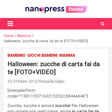
Skip
to
content
Il magazine femminile di Nanopress.it
Home
Mamma
Halloween: zucche di carta fai da te [FOTO+VIDEO]
BAMBINO
GIOCHI BAMBINI
MAMMA
Halloween: zucche di carta fai da
te [FOTO+VIDEO]
25 Ottobre 2013
Rossella Giglio
[videoplatform
code=”13811557163215252c3844e646″]
Zucche, zucche e ancora
zucche
! Per Halloween
non potete non realizzarne, anche
in carta fai da