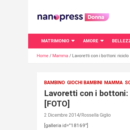
Skip
to
content
Il magazine femminile di Nanopress.it
MATRIMONIO
AMORE
BELLEZ
Home
Mamma
Lavoretti con i bottoni: ricicl
BAMBINO
GIOCHI BAMBINI
MAMMA
S
Lavoretti con i bottoni:
[FOTO]
2 Dicembre 2014
Rossella Giglio
[galleria id=”18169″]