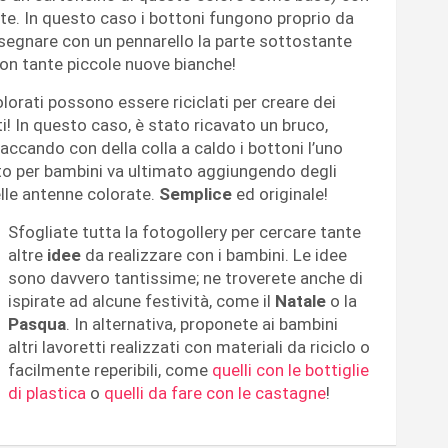
te. In questo caso i bottoni fungono proprio da
isegnare con un pennarello la parte sottostante
 con tante piccole nuove bianche!
olorati possono essere riciclati per creare dei
i! In questo caso, è stato ricavato un bruco,
ccando con della colla a caldo i bottoni l’uno
retto per bambini va ultimato aggiungendo degli
elle antenne colorate.
Semplice
ed originale!
Sfogliate tutta la fotogollery per cercare tante
altre
idee
da realizzare con i bambini. Le idee
sono davvero tantissime; ne troverete anche di
ispirate ad alcune festività, come il
Natale
o la
Pasqua
. In alternativa, proponete ai bambini
altri lavoretti realizzati con materiali da riciclo o
facilmente reperibili, come
quelli con le bottiglie
di plastica
o
quelli da fare con le castagne
!