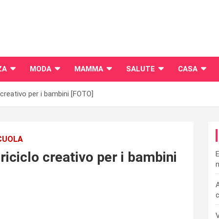
ZA
MODA
MAMMA
SALUTE
CASA
o creativo per i bambini [FOTO]
CUOLA
 riciclo creativo per i bambini
E
n
A
c
V