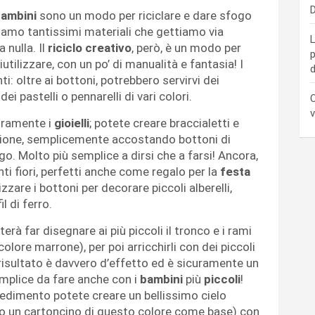
D
bambini
sono un modo per riciclare e dare sfogo
iamo tantissimi materiali che gettiamo via
L
 nulla. Il
riciclo creativo
, però, è un modo per
p
utilizzare, con un po’ di manualità e fantasia! I
d
i: oltre ai bottoni, potrebbero servirvi dei
 dei pastelli o pennarelli di vari colori.
C
v
curamente i
gioielli
; potete creare braccialetti e
sione, semplicemente accostando bottoni di
o. Molto più semplice a dirsi che a farsi! Ancora,
nti fiori, perfetti anche come regalo per la
festa
lizzare i bottoni per decorare piccoli alberelli,
l di ferro.
rà far disegnare ai più piccoli il tronco e i rami
colore marrone), per poi arricchirli con dei piccoli
l risultato è davvero d’effetto ed è sicuramente un
mplice da fare anche con i
bambini
più
piccoli
!
edimento potete creare un bellissimo cielo
do un cartoncino di questo colore come base) con