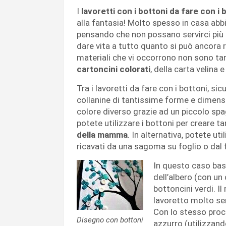
I
lavoretti con i bottoni da fare con i 
alla fantasia! Molto spesso in casa abb
pensando che non possano servirci più a
dare vita a tutto quanto si può ancora ri
materiali che vi occorrono non sono tant
cartoncini colorati
, della carta velina e
Tra i lavoretti da fare con i bottoni, si
collanine di tantissime forme e dimen
colore diverso grazie ad un piccolo spag
potete utilizzare i bottoni per creare ta
della mamma
. In alternativa, potete uti
ricavati da una sagoma su foglio o dal fi
In questo caso baste
dell’albero (con un 
bottoncini verdi. I
lavoretto molto se
Con lo stesso proc
Disegno con bottoni
azzurro (utilizzan