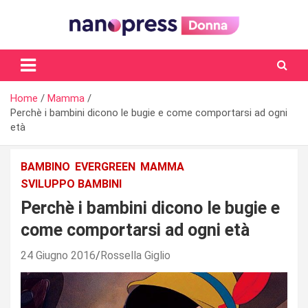
Skip
to
content
Il magazine femminile di Nanopress.it
Home
Mamma
Perchè i bambini dicono le bugie e come comportarsi ad ogni
età
BAMBINO
EVERGREEN
MAMMA
SVILUPPO BAMBINI
Perchè i bambini dicono le bugie e
come comportarsi ad ogni età
24 Giugno 2016
Rossella Giglio