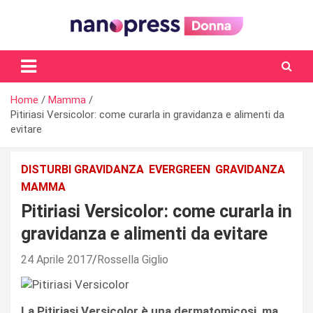
Skip
to
content
Il magazine femminile di Nanopress.it
Home
Mamma
Pitiriasi Versicolor: come curarla in gravidanza e alimenti da
evitare
DISTURBI GRAVIDANZA
EVERGREEN
GRAVIDANZA
MAMMA
Pitiriasi Versicolor: come curarla in
gravidanza e alimenti da evitare
24 Aprile 2017
Rossella Giglio
La Pitiriasi Versicolor è una dermatomicosi, ma