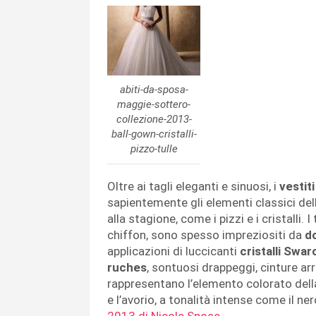
abiti-da-sposa-
maggie-sottero-
collezione-2013-
ball-gown-cristalli-
pizzo-tulle
Oltre ai tagli eleganti e sinuosi, i
vestit
sapientemente gli elementi classici del
alla stagione, come i pizzi e i cristalli. I
chiffon, sono spesso impreziositi da
do
applicazioni di luccicanti
cristalli Swar
ruches
, sontuosi drappeggi, cinture arr
rappresentano l’elemento colorato della 
e l’avorio, a tonalità intense come il nero
2013 di Nicole Spose
.