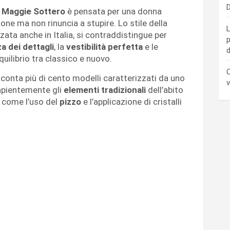
D
di Maggie Sottero
è pensata per una donna
one ma non rinuncia a stupire. Lo stile della
L
ata anche in Italia, si contraddistingue per
p
a dei dettagli
, la
vestibilità perfetta
e le
d
quilibrio tra classico e nuovo.
C
conta più di cento modelli caratterizzati da uno
v
apientemente gli
elementi tradizionali
dell’abito
, come l’uso del
pizzo
e l’applicazione di cristalli