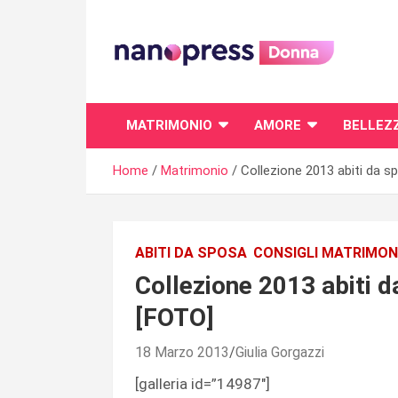
Skip
to
content
Il magazine femminile di Nanopress.it
MATRIMONIO
AMORE
BELLEZ
Home
Matrimonio
Collezione 2013 abiti da 
ABITI DA SPOSA
CONSIGLI MATRIMON
Collezione 2013 abiti 
[FOTO]
18 Marzo 2013
Giulia Gorgazzi
[galleria id=”14987″]