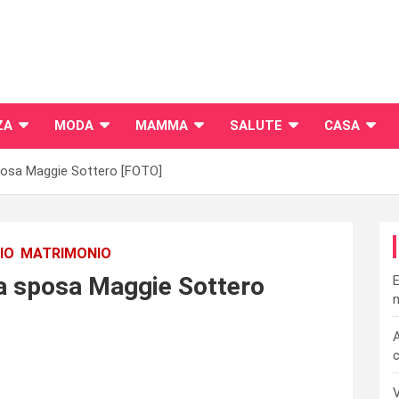
ZA
MODA
MAMMA
SALUTE
CASA
sposa Maggie Sottero [FOTO]
IO
MATRIMONIO
da sposa Maggie Sottero
E
n
A
c
V