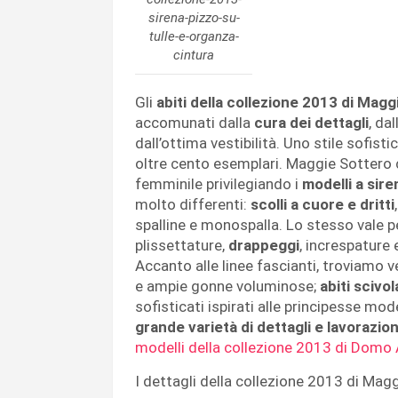
sirena-pizzo-su-
tulle-e-organza-
cintura
Gli
abiti della collezione 2013 di Mag
accomunati dalla
cura dei dettagli
, da
dall’ottima vestibilità. Uno stile sofist
oltre cento esemplari. Maggie Sottero c
femminile privilegiando i
modelli a sire
molto differenti:
scolli a cuore e dritti
spalline e monospalla. Lo stesso vale pe
plissettature,
drappeggi
, increspature 
Accanto alle linee fascianti, troviamo 
e ampie gonne voluminose;
abiti scivol
sofisticati ispirati alle principesse mo
grande varietà di dettagli e lavorazion
modelli della collezione 2013 di Domo
I dettagli della collezione 2013 di Mag