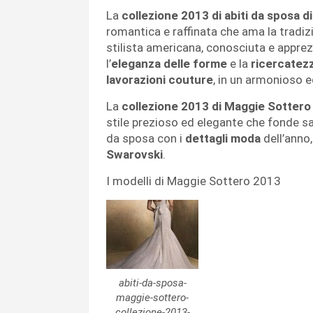
La
collezione 2013 di abiti da sposa 
romantica e raffinata che ama la tradizi
stilista americana, conosciuta e apprezz
l’
eleganza delle forme
e la
ricercatezz
lavorazioni couture
, in un armonioso e
La
collezione 2013 di Maggie Sottero
stile prezioso ed elegante che fonde s
da sposa con i
dettagli moda
dell’anno
Swarovski
.
I modelli di Maggie Sottero 2013
abiti-da-sposa-
maggie-sottero-
collezione-2013-