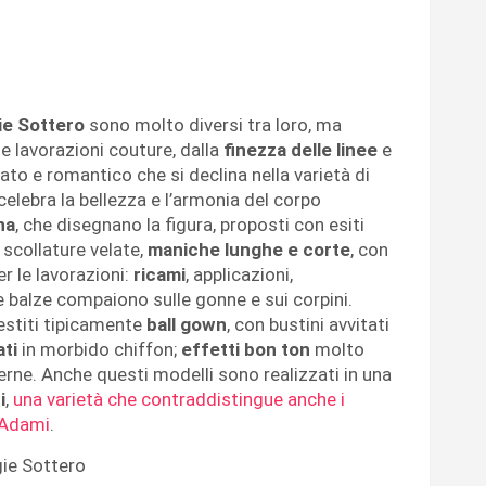
gie Sottero
sono molto diversi tra loro, ma
lle lavorazioni couture, dalla
finezza delle linee
e
icato e romantico che si declina nella varietà di
elebra la bellezza e l’armonia del corpo
na
, che disegnano la figura, proposti con esiti
, scollature velate,
maniche lunghe e corte
, con
r le lavorazioni:
ricami
, applicazioni,
e balze compaiono sulle gonne e sui corpini.
vestiti tipicamente
ball gown
, con bustini avvitati
ati
in morbido chiffon;
effetti bon ton
molto
derne. Anche questi modelli sono realizzati in una
i
,
una varietà che contraddistingue anche i
 Adami
.
gie Sottero