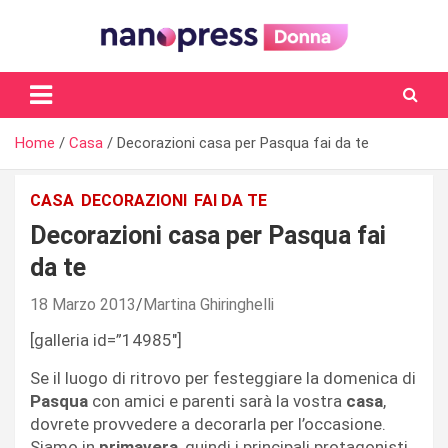
Skip
to
content
Il magazine femminile di Nanopress.it
Home
Casa
Decorazioni casa per Pasqua fai da te
CASA
DECORAZIONI
FAI DA TE
Decorazioni casa per Pasqua fai
da te
18 Marzo 2013
Martina Ghiringhelli
[galleria id=”14985″]
Se il luogo di ritrovo per festeggiare la domenica di
Pasqua
con amici e parenti sarà la vostra
casa
,
dovrete provvedere a decorarla per l’occasione.
Siamo in
primavera
, quindi i principali protagonisti