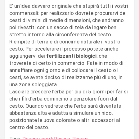
E’ un’idea davvero originale che stupirà tutti i vostri
commensali: per realizzarlo dovrete procurarvi dei
cesti di vimini di medie dimensioni, che andranno
poi rivestiti con un sacco di tela da legare ben
stretto intorno alla circonferenza del cesto.
Riempite di terra e di concime naturale il vostro
cesto. Per accelerare il processo potete anche
aggiungervi dei
fertilizzanti biologici
, che
troverete di certo in commercio. Fate in modo di
annaffiare ogni giorno e di collocare il cesto o i
cesti, se avete deciso di realizzarne più di uno, in
una zona soleggiata.
Lasciare crescere l’erba per più di 5 giorni per far sì
che i fili d’erba comincino a penzolare fuori dal
cesto. Quando vedrete che l’erba sarà diventata
abbastanza alta e adatta a simulare un nido,
posizionate le uova colorate o altri accessori al
centro del cesto.
Tags:
Decorazioni di Pasqua
,
Pasqua