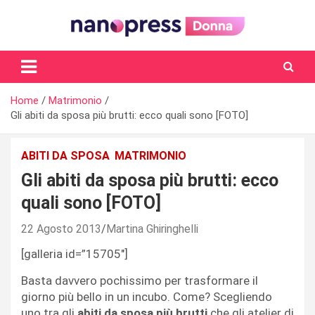
Skip
to
content
Il magazine femminile di Nanopress.it
Home
Matrimonio
Gli abiti da sposa più brutti: ecco quali sono [FOTO]
ABITI DA SPOSA
MATRIMONIO
Gli abiti da sposa più brutti: ecco
quali sono [FOTO]
22 Agosto 2013
Martina Ghiringhelli
[galleria id=”15705″]
Basta davvero pochissimo per trasformare il
giorno più bello in un incubo. Come? Scegliendo
uno tra gli
abiti da sposa più brutti
che gli atelier di