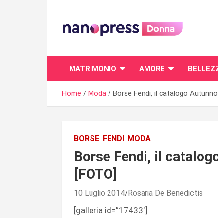
Skip
to
content
Il magazine femminile di Nanopress.it
MATRIMONIO
AMORE
BELLEZ
Home
Moda
Borse Fendi, il catalogo Autunn
BORSE
FENDI
MODA
Borse Fendi, il catalo
[FOTO]
10 Luglio 2014
Rosaria De Benedictis
[galleria id=”17433″]