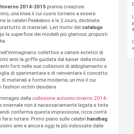
D
/Inverno 2014-2015
premia creazioni
nno, una linea il cui cuore tornano a essere
L
me le celebri Peekaboo e le 2Jours, declinate
p
rattutto di materiali. Leit motiv del
catalogo
d
ngo la superficie dei modelli più glamour, proposti
he.
C
v
nell’immaginario collettivo a canoni estetici di
timi anni la griffe guidata dal kaiser della moda
nti forti nelle sue collezioni di abbigliamento e
oglia di sperimentare e di reinventare il concetto
o di materiali e forme moderne, un mix il cui
i fashion victim desidera.
immagini della
collezione autunno inverno 2014-
ne invernale non è necessariamente legata e tinte
Fendi conferma questa impressione, ricca com’è
 farsi notare. Primo piano sulle celebri
handbag
ssimi anni e ancora oggi le più indossate dalle