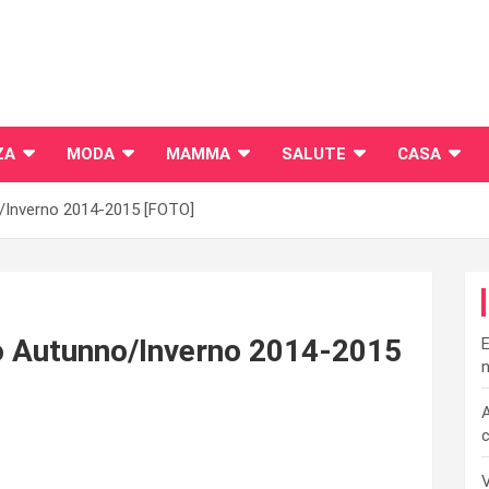
ZA
MODA
MAMMA
SALUTE
CASA
o/Inverno 2014-2015 [FOTO]
go Autunno/Inverno 2014-2015
E
n
A
c
V