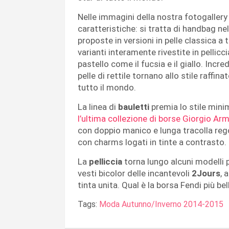
Nelle immagini della nostra fotogallery l
caratteristiche: si tratta di handbag n
proposte in versioni in pelle classica a t
varianti interamente rivestite in pellic
pastello come il fucsia e il giallo. Incre
pelle di rettile tornano allo stile raffi
tutto il mondo.
La linea di
bauletti
premia lo stile min
l’ultima collezione di borse Giorgio Ar
con doppio manico e lunga tracolla regolab
con charms logati in tinte a contrasto.
La
pelliccia
torna lungo alcuni modelli p
vesti bicolor delle incantevoli
2Jours
, 
tinta unita. Qual è la borsa Fendi più b
Tags:
Moda Autunno/Inverno 2014-2015