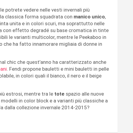
e potrete vedere nelle vesti invernali più
ella classica forma squadrata con
manico unico
,
inta unita e in colori scuri, ma soprattutto nelle
cia con effetto degradé su base cromatica in tinte
dibili le varianti multicolor, mentre le Peekaboo in
nato che ha fatto innamorare migliaia di donne in
imal chic che quest’anno ha caratterizzato anche
mani
. Fendi propone bauletti e mini bauletti in pelle
ile, in colori quali il bianco, il nero e il beige
iù estrosi, mentre tra le
tote
spazio alle nuove
a modelli in color block e a varianti più classiche a
ella dalla collezione invernale 2014-2015?