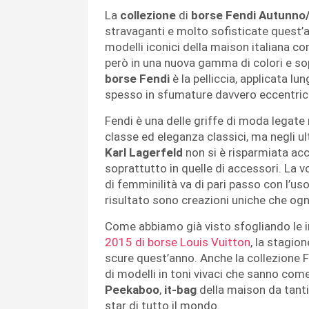
La
collezione
di
borse Fendi Autunno
stravaganti e molto sofisticate quest’a
modelli iconici della maison italiana co
però in una nuova gamma di colori e sop
borse Fendi
è la pelliccia, applicata lu
spesso in sfumature davvero eccentric
Fendi è una delle griffe di moda legate 
classe ed eleganza classici, ma negli ul
Karl Lagerfeld
non si è risparmiata acce
soprattutto in quelle di accessori. La v
di femminilità va di pari passo con l’us
risultato sono creazioni uniche che ogn
Come abbiamo già visto sfogliando le 
2015 di borse Louis Vuitton
, la stagio
scure quest’anno. Anche la collezione 
di modelli in toni vivaci che sanno come
Peekaboo
,
it-bag
della maison da tanti
star di tutto il mondo.