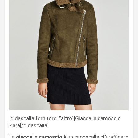
[didascalia fornitore=”altro”]Giacca in camoscio
Zara[/didascalia]
La
giacca in camoscio
è un capospalla più raffinato