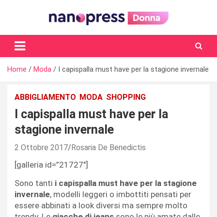
Skip
to
content
Il magazine femminile di Nanopress.it
Home
Moda
I capispalla must have per la stagione invernale
ABBIGLIAMENTO
MODA
SHOPPING
I capispalla must have per la
stagione invernale
2 Ottobre 2017
Rosaria De Benedictis
[galleria id=”21727″]
Sono tanti
i capispalla must have per la stagione
invernale
, modelli leggeri o imbottiti pensati per
essere abbinati a look diversi ma sempre molto
trendy. Le
giacche di jeans
sono le più amate dalle