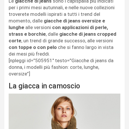
Le
giacche di jeans
sono i capispalla più indicati
per i primi mesi autunnali, e nelle nuove collezioni
troverete modelli ispirati a tutti i trend del
momento, dalle
giacche di jeans oversize e
lunghe
alle versioni
con applicazioni di perle,
strass e borchie
, dalle
giacche di jeans cropped
corte
, un trend di grande successo, alle versioni
con toppe o con pelo
che si fanno largo in vista
dei mesi più freddi.
[npleggi id=”505951″ testo=”Giacche di jeans da
donna, i modelli più fashion: corte, lunghe,
oversize”]
La giacca in camoscio