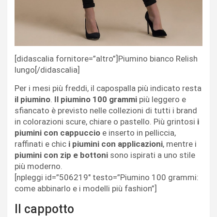
[didascalia fornitore=”altro”]Piumino bianco Relish
lungo[/didascalia]
Per i mesi più freddi, il capospalla più indicato resta
il piumino
.
Il piumino 100 grammi
più leggero e
sfiancato è previsto nelle collezioni di tutti i brand
in colorazioni scure, chiare o pastello. Più grintosi
i
piumini con cappuccio
e inserto in pelliccia,
raffinati e chic
i piumini con applicazioni
, mentre i
piumini con zip e bottoni
sono ispirati a uno stile
più moderno.
[npleggi id=”506219″ testo=”Piumino 100 grammi:
come abbinarlo e i modelli più fashion”]
Il cappotto