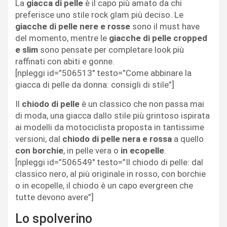
La
giacca di pelle
è il capo più amato da chi
preferisce uno stile rock glam più deciso. Le
giacche di pelle nere e rosse
sono il must have
del momento, mentre le
giacche di pelle cropped
e slim
sono pensate per completare look più
raffinati con abiti e gonne.
[npleggi id=”506513″ testo=”Come abbinare la
giacca di pelle da donna: consigli di stile”]
Il
chiodo di pelle
è un classico che non passa mai
di moda, una giacca dallo stile più grintoso ispirata
ai modelli da motociclista proposta in tantissime
versioni, dal
chiodo di pelle nera e rossa
a quello
con borchie
, in pelle vera o
in ecopelle
.
[npleggi id=”506549″ testo=”Il chiodo di pelle: dal
classico nero, al più originale in rosso, con borchie
o in ecopelle, il chiodo è un capo evergreen che
tutte devono avere”]
Lo spolverino