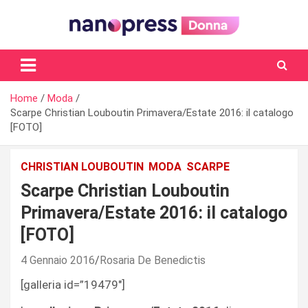
Skip
to
content
Il magazine femminile di Nanopress.it
Home
Moda
Scarpe Christian Louboutin Primavera/Estate 2016: il catalogo
[FOTO]
CHRISTIAN LOUBOUTIN
MODA
SCARPE
Scarpe Christian Louboutin
Primavera/Estate 2016: il catalogo
[FOTO]
4 Gennaio 2016
Rosaria De Benedictis
[galleria id=”19479″]