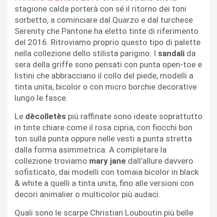
stagione calda porterà con sé il ritorno dei toni
sorbetto, a cominciare dal Quarzo e dal turchese
Serenity che Pantone ha eletto tinte di riferimento
del 2016. Ritroviamo proprio questo tipo di palette
nella collezione dello stilista parigino. I
sandali
da
sera della griffe sono pensati con punta open-toe e
listini che abbracciano il collo del piede, modelli a
tinta unita, bicolor o con micro borchie decorative
lungo le fasce.
Le
dècolletès
più raffinate sono ideate soprattutto
in tinte chiare come il rosa cipria, con fiocchi bon
ton sulla punta oppure nelle vesti a punta stretta
dalla forma asimmetrica. A completare la
collezione troviamo
mary jane
dall’allure davvero
sofisticato, dai modelli con tomaia bicolor in black
& white a quelli a tinta unita, fino alle versioni con
decori animalier o multicolor più audaci.
Quali sono le scarpe Christian Louboutin più belle