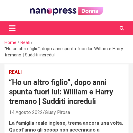
Skip
to
content
Il magazine femminile di Nanopress.it
Home
Reali
“Ho un altro figlio”, dopo anni spunta fuori lui: William e Harry
tremano | Sudditi increduli
REALI
“Ho un altro figlio”, dopo anni
spunta fuori lui: William e Harry
tremano | Sudditi increduli
14 Agosto 2022
Giusy Pirosa
La famiglia reale inglese, trema ancora una volta.
Quest’anno gli scoop non accennano a