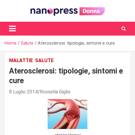
Skip
to
content
Il magazine femminile di Nanopress.it
Home
Salute
Aterosclerosi: tipologie, sintomi e cure
MALATTIE
SALUTE
Aterosclerosi: tipologie, sintomi e
cure
8 Luglio 2014
Rossella Giglio
aterosclerosi