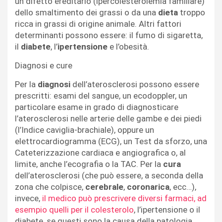
un difetto ereditario (ipercolesterolemia familiare)
dello smaltimento dei grassi o da una
dieta
troppo
ricca in grassi di origine animale. Altri fattori
determinanti possono essere: il fumo di sigaretta,
il
diabete
, l’
ipertensione
e l’obesità.
Diagnosi e cure
Per la
diagnosi
dell’aterosclerosi possono essere
prescritti: esami del sangue, un ecodoppler, un
particolare esame in grado di diagnosticare
l’aterosclerosi nelle arterie delle gambe e dei piedi
(l’Indice caviglia-brachiale), oppure un
elettrocardiogramma (ECG), un Test da sforzo, una
Cateterizzazione cardiaca e angiografica o, al
limite, anche l’ecografia o la TAC. Per la
cura
dell’aterosclerosi (che può essere, a seconda della
zona che colpisce,
cerebrale
,
coronarica
, ecc…),
invece,
il medico può prescrivere diversi farmaci, ad
esempio quelli per il colesterolo
, l’ipertensione o il
diabete, se questi sono la causa della patologia.