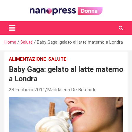
Skip
to
content
Il magazine femminile di Nanopress.it
Home
Salute
Baby Gaga: gelato al latte materno a Londra
ALIMENTAZIONE
SALUTE
Baby Gaga: gelato al latte materno
a Londra
28 Febbraio 2011
Maddalena De Bernardi