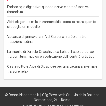
Endoscopia digestiva: quando serve e perché non va
rimandata
Abiti eleganti e stile intramontabile: cosa cercare quando
si sceglie un modello
Vacanze di primavera in Val Gardena tra Dolomiti e
tradizione ladina
La moglie di Daniele Silvestri, Lisa Lelli, e il suo percorso
tra scrittura, musica e costruzione dell’identità artistica
Castelrotto e Alpe di Siusi: idee per una vacanza invernale
tra sci e relax
© Donna.Nanopress.it | Gfg Powerweb Srl - via della Batteria
Nomentana, 26 - Roma
Privacy Policy
Disclaimer
Redazione