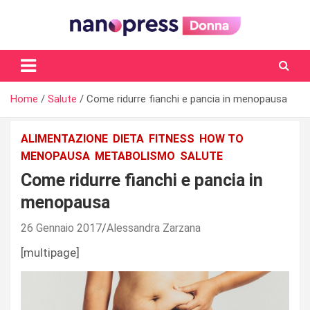
Skip
to
content
Il magazine femminile di Nanopress.it
Home
Salute
Come ridurre fianchi e pancia in menopausa
ALIMENTAZIONE
DIETA
FITNESS
HOW TO
MENOPAUSA
METABOLISMO
SALUTE
Come ridurre fianchi e pancia in
menopausa
26 Gennaio 2017
Alessandra Zarzana
[multipage]