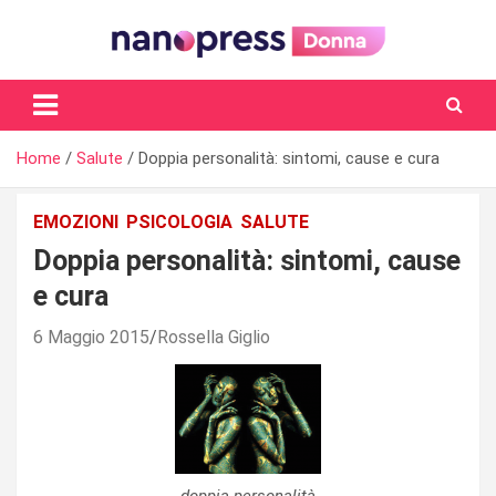
Skip
to
content
Il magazine femminile di Nanopress.it
Home
Salute
Doppia personalità: sintomi, cause e cura
EMOZIONI
PSICOLOGIA
SALUTE
Doppia personalità: sintomi, cause
e cura
6 Maggio 2015
Rossella Giglio
doppia personalità