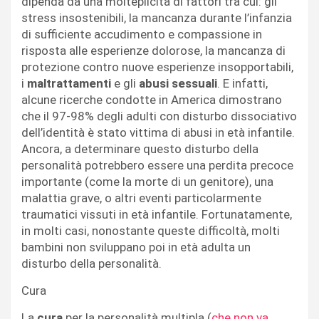
dipenda da una molteplicità di fattori tra cui: gli
stress insostenibili, la mancanza durante l’infanzia
di sufficiente accudimento e compassione in
risposta alle esperienze dolorose, la mancanza di
protezione contro nuove esperienze insopportabili,
i
maltrattamenti
e gli
abusi sessuali
. E infatti,
alcune ricerche condotte in America dimostrano
che il 97-98% degli adulti con disturbo dissociativo
dell’identità è stato vittima di abusi in età infantile.
Ancora, a determinare questo disturbo della
personalità potrebbero essere una perdita precoce
importante (come la morte di un genitore), una
malattia grave, o altri eventi particolarmente
traumatici vissuti in età infantile. Fortunatamente,
in molti casi, nonostante queste difficoltà, molti
bambini non sviluppano poi in età adulta un
disturbo della personalità.
Cura
La
cura
per la personalità multipla (
che non va