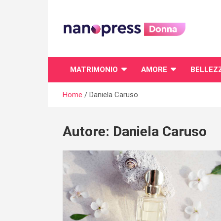
Skip
to
content
Il magazine femminile di Nanopress.it
MATRIMONIO
AMORE
BELLEZ
Home
Daniela Caruso
Autore:
Daniela Caruso