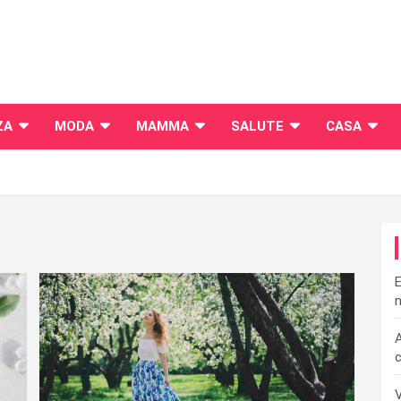
ZA
MODA
MAMMA
SALUTE
CASA
E
n
A
c
V