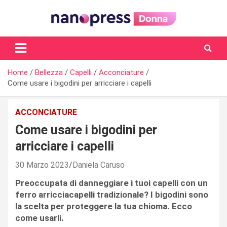
Skip
to
content
Il magazine femminile di Nanopress.it
Home
Bellezza
Capelli
Acconciature
Come usare i bigodini per arricciare i capelli
ACCONCIATURE
Come usare i bigodini per
arricciare i capelli
30 Marzo 2023
Daniela Caruso
Preoccupata di danneggiare i tuoi capelli con un
ferro arricciacapelli tradizionale? I bigodini sono
la scelta per proteggere la tua chioma. Ecco
come usarli.