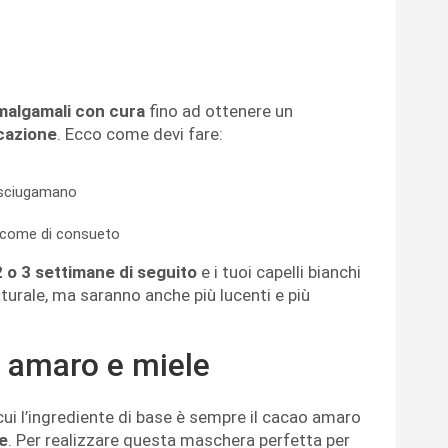
malgamali con cura
fino ad ottenere un
icazione
. Ecco come devi fare:
 asciugamano
o come di consueto
 o 3 settimane di seguito
e i tuoi capelli bianchi
turale, ma saranno anche più lucenti e più
 amaro e miele
n cui l’ingrediente di base è sempre il cacao amaro
le
. Per realizzare questa maschera perfetta per