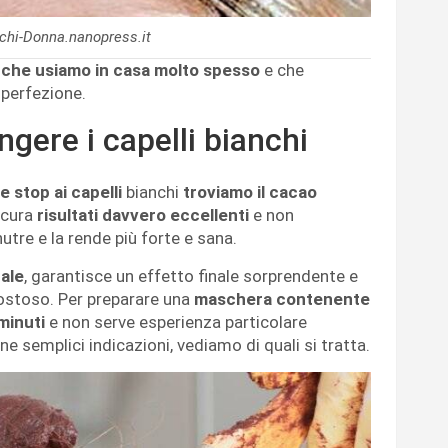
nchi-Donna.nanopress.it
 che usiamo in casa molto spesso
e che
a perfezione.
ngere i capelli bianchi
e stop ai capelli
bianchi
troviamo il cacao
icura
risultati davvero eccellenti
e non
utre e la rende più forte e sana.
rale
, garantisce un effetto finale sorprendente e
 costoso. Per preparare una
maschera contenente
minuti
e non serve esperienza particolare
une semplici indicazioni, vediamo di quali si tratta.