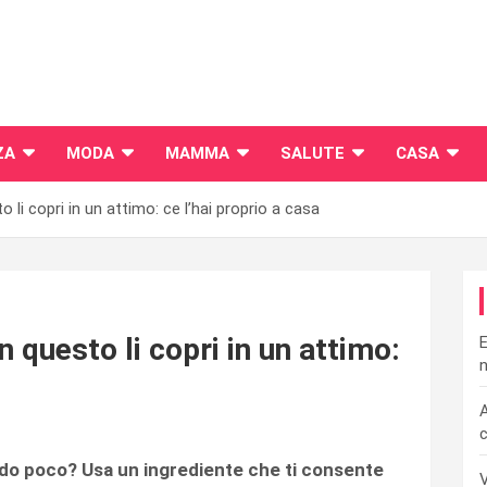
ZA
MODA
MAMMA
SALUTE
CASA
o li copri in un attimo: ce l’hai proprio a casa
n questo li copri in un attimo:
E
n
A
c
endo poco? Usa un ingrediente che ti consente
V