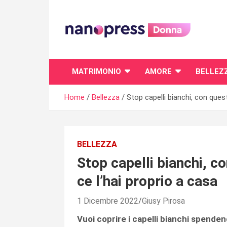
Skip
to
content
Il magazine femminile di Nanopress.it
MATRIMONIO
AMORE
BELLEZ
Home
Bellezza
Stop capelli bianchi, con quest
BELLEZZA
Stop capelli bianchi, co
ce l’hai proprio a casa
1 Dicembre 2022
Giusy Pirosa
Vuoi coprire i capelli bianchi spend