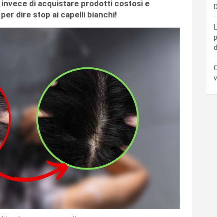
 invece di acquistare prodotti costosi e
D
er dire stop ai capelli bianchi!
L
p
d
C
v