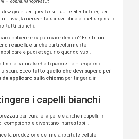
chi – donna.nanopress.it
disagio e per questo si ricorre alla tintura, per
Tuttavia, la ricrescita è inevitabile e anche questa
no tutti bianchi.
 parrucchiere e risparmiare denaro? Esiste
un
re i capelli
, e anche particolarmente
applicare e puoi eseguirlo quando vuoi.
iente naturale che ti permette di coprire i
più scuri. Ecco
tutto quello che devi sapere per
 da applicare sulla chioma
per tingerla in
tingere i capelli bianchi
zzati per curare la pelle e anche i capelli, in
poi compaiono e diventano inarrestabili.
uce la produzione dei melanociti, le cellule