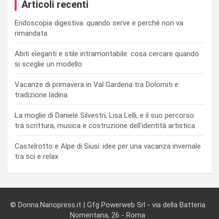
Articoli recenti
Endoscopia digestiva: quando serve e perché non va
rimandata
Abiti eleganti e stile intramontabile: cosa cercare quando
si sceglie un modello
Vacanze di primavera in Val Gardena tra Dolomiti e
tradizione ladina
La moglie di Daniele Silvestri, Lisa Lelli, e il suo percorso
tra scrittura, musica e costruzione dell’identità artistica
Castelrotto e Alpe di Siusi: idee per una vacanza invernale
tra sci e relax
© Donna.Nanopress.it | Gfg Powerweb Srl - via della Batteria
Nomentana, 26 - Roma