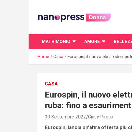
Skip
to
content
Il magazine femminile di Nanopress.it
MATRIMONIO
AMORE
BELLEZ
Home
Casa
Eurospin, il nuovo elettrodomest
CASA
Eurospin, il nuovo ele
ruba: fino a esaurimen
30 Settembre 2022
Giusy Pirosa
Eurospin, lancia un’altra offerta più c