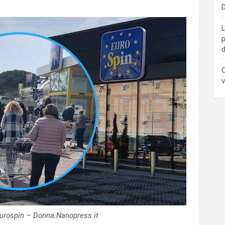
D
L
p
d
C
v
Eurospin – Donna.Nanopress.it