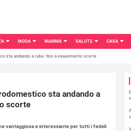
ZA
MODA
MAMMA
SALUTE
CASA
ico sta andando a ruba: fino a esaurimento scorte
ttrodomestico sta andando a
E
n
to scorte
A
c
he vantaggiosa e interessante per tutti i fedeli
V