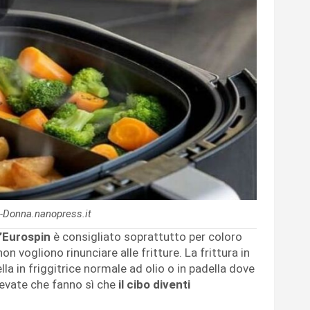
-Donna.nanopress.it
l’Eurospin
è consigliato soprattutto per coloro
 vogliono rinunciare alle fritture. La frittura in
lla in friggitrice normale ad olio o in padella dove
levate che fanno sì che
il cibo diventi