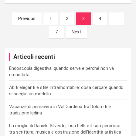
Navigazione
Previous
1
2
3
4
…
articoli
7
Next
Articoli recenti
Endoscopia digestiva: quando serve e perché non va
rimandata
Abiti eleganti e stile intramontabile: cosa cercare quando
si sceglie un modello
Vacanze di primavera in Val Gardena tra Dolomiti e
tradizione ladina
La moglie di Daniele Silvestri, Lisa Lelli, e il suo percorso
tra scrittura, musica e costruzione dell’identità artistica