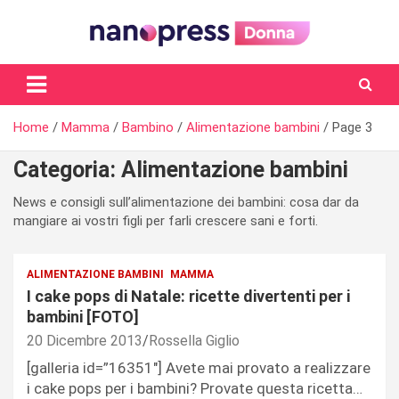
Skip
to
content
Il magazine femminile di Nanopress.it
Home
Mamma
Bambino
Alimentazione bambini
Page 3
Categoria:
Alimentazione bambini
News e consigli sull’alimentazione dei bambini: cosa dar da
mangiare ai vostri figli per farli crescere sani e forti.
ALIMENTAZIONE BAMBINI
MAMMA
I cake pops di Natale: ricette divertenti per i
bambini [FOTO]
20 Dicembre 2013
Rossella Giglio
[galleria id=”16351″] Avete mai provato a realizzare
i cake pops per i bambini? Provate questa ricetta…