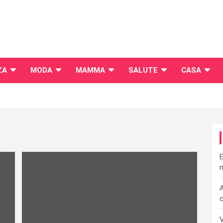
ZA
MODA
MAMMA
SALUTE
CASA
E
n
A
c
V