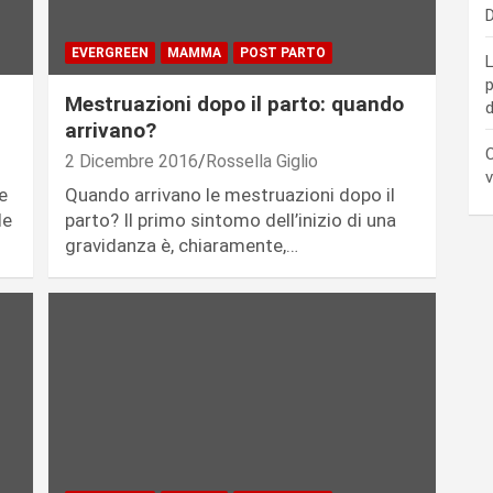
D
EVERGREEN
MAMMA
POST PARTO
L
p
Mestruazioni dopo il parto: quando
d
arrivano?
C
2 Dicembre 2016
Rossella Giglio
v
e
Quando arrivano le mestruazioni dopo il
le
parto? Il primo sintomo dell’inizio di una
gravidanza è, chiaramente,…