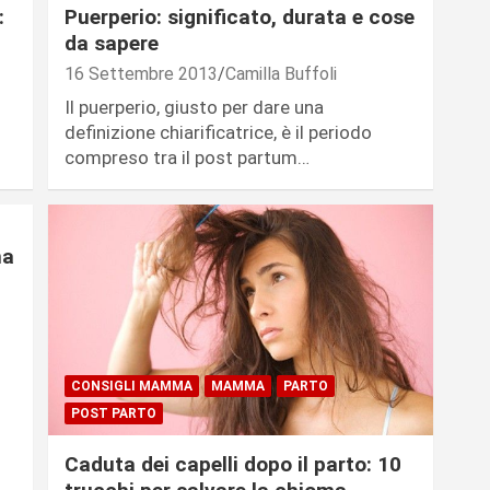
:
Puerperio: significato, durata e cose
da sapere
16 Settembre 2013
Camilla Buffoli
Il puerperio, giusto per dare una
definizione chiarificatrice, è il periodo
compreso tra il post partum…
ma
CONSIGLI MAMMA
MAMMA
PARTO
POST PARTO
Caduta dei capelli dopo il parto: 10