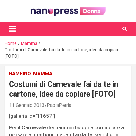
Skip
to
content
Il magazine femminile di Nanopress.it
Home
Mamma
Costumi di Carnevale fai da te in cartone, idee da copiare
[FOTO]
BAMBINO
MAMMA
Costumi di Carnevale fai da te in
cartone, idee da copiare [FOTO]
11 Gennaio 2013
PaolaPerria
[galleria id=”11657″]
Per il
Carnevale
dei
bambini
bisogna cominciare a
pensare ai
costumi
, magari
fai da te
, semplici, in