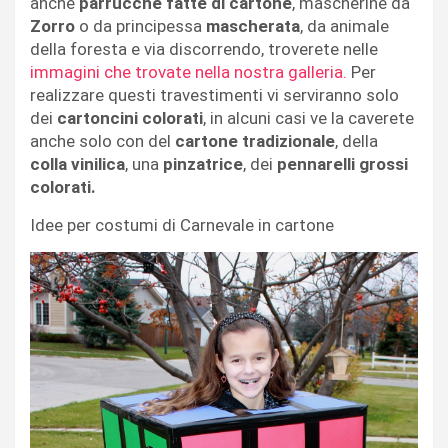
anche
parrucche fatte di cartone
, mascherine da
Zorro
o da principessa
mascherata
, da animale
della foresta e via discorrendo, troverete nelle
immagini che trovate nella nostra galleria.
Per
realizzare questi travestimenti vi serviranno solo
dei
cartoncini colorati
, in alcuni casi ve la caverete
anche solo con del
cartone tradizionale
, della
colla vinilica
, una
pinzatrice
, dei
pennarelli grossi
colorati.
Idee per costumi di Carnevale in cartone