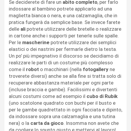
Se deciderete di fare un
abito completo
, per farlo
indossare al bambino potrete applicarlo ad una
maglietta bianca o nera, e una calzamaglia, che in
pratica fungerà da semplice base. Se invece farete
delle
ali
potrete utilizzare delle bretelle o realizzare
in cartone anche i supporti per tenerle sulle spalle.
Per le
mascherine
potrete utilizzare dei semplici
elastici o dei nastrini per fermarle dietro la testa.
Un po’ più impegnativo il discorso se decidiamo di
realizzare le parti di un costume più complesso
come il
robot
o macchinari (nella
fotogallery
ne
troverete diversi) anche se alla fine si tratta solo di
recuperare abbastanza materiale per ogni parte
(incluse braccia e gambe). Facilissimi e divertenti
alcuni costumi come ad esempio il
cubo di Rubik
(uno scatolone quadrato con buchi per il busto e
per le gambe quadrettato in ogni facciata e dipinto,
da indossare sopra una calzamaglia e una tutina
nera) o la
carta da gioco
. Insomma non avete che
da cogliere lo spunto giusto e mettervi al lavoro!