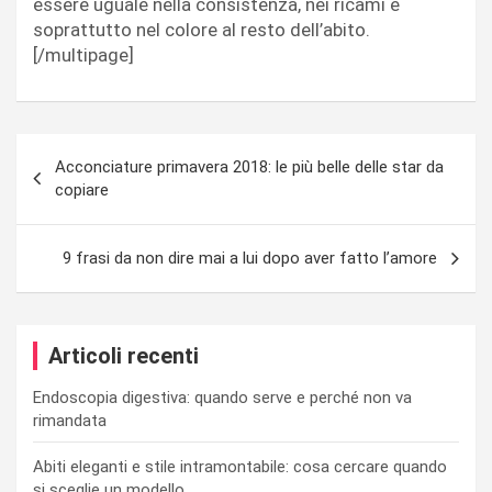
essere uguale nella consistenza, nei ricami e
soprattutto nel colore al resto dell’abito.
[/multipage]
Navigazione
Acconciature primavera 2018: le più belle delle star da
articoli
copiare
9 frasi da non dire mai a lui dopo aver fatto l’amore
Articoli recenti
Endoscopia digestiva: quando serve e perché non va
rimandata
Abiti eleganti e stile intramontabile: cosa cercare quando
si sceglie un modello