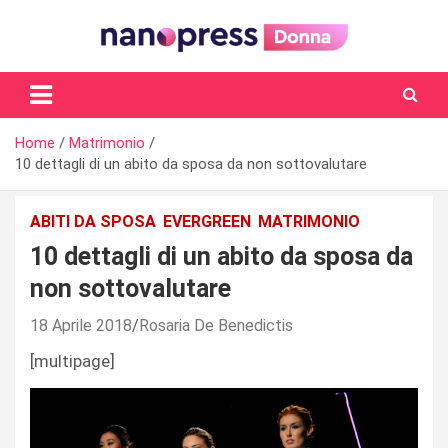
Skip
to
content
Il magazine femminile di Nanopress.it
Home
Matrimonio
10 dettagli di un abito da sposa da non sottovalutare
ABITI DA SPOSA
EVERGREEN
MATRIMONIO
10 dettagli di un abito da sposa da
non sottovalutare
18 Aprile 2018
Rosaria De Benedictis
[multipage]