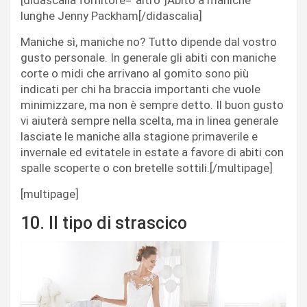
[didascalia fornitore=”altro”]Abito a maniche
lunghe Jenny Packham[/didascalia]
Maniche sì, maniche no? Tutto dipende dal vostro
gusto personale. In generale gli abiti con maniche
corte o midi che arrivano al gomito sono più
indicati per chi ha braccia importanti che vuole
minimizzare, ma non è sempre detto. Il buon gusto
vi aiuterà sempre nella scelta, ma in linea generale
lasciate le maniche alla stagione primaverile e
invernale ed evitatele in estate a favore di abiti con
spalle scoperte o con bretelle sottili.[/multipage]
[multipage]
10. Il tipo di strascico