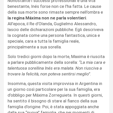
Nonostante i successi professionali e una vita
benestante, Inés forse non ce l’ha fatta. Le cause
della sua morte sono rimaste sempre nell’ombra e
la regina Máxima non ne parla volentieri
.
All’epoca, il Re d’Olanda, Guglielmo Alessandro,
lascio delle dichiarazioni pubbliche. Egli descriveva
la cognata come una persona fantastica, unica e
speciale, cara a tutta la famiglia reale,
principalmente a sua sorella.
Solo tredici giorni dopo la morte, Maxima è riuscita
a parlare pubblicamente della sorella:
“La mia cara e
talentuosa sorellina Inés era malata. Non riusciva a
trovare la felicità, non poteva sentirsi meglio”
.
Insomma, questa visita improvvisa in Argentina in
un giorno così particolare per la sua famiglia, era
d’obbligo per Máxima Zorreguieta. In questi giorni,
ha sentito il bisogno di stare al fianco della sua
famiglia d’origine. Poi, è stata appoggiata anche
dalla sua “nuova” famiglia, che nei momenti di