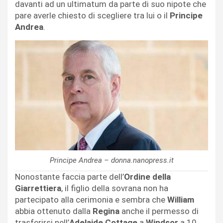
davanti ad un ultimatum da parte di suo nipote che
pare averle chiesto di scegliere tra lui o il
Principe
Andrea
.
Principe Andrea – donna.nanopress.it
Nonostante faccia parte dell’
Ordine della
Giarrettiera
, il figlio della sovrana non ha
partecipato alla cerimonia e sembra che
William
abbia ottenuto dalla
Regina
anche il permesso di
trasferirsi nell’
Adelaide Cottage
a
Windsor
a 10