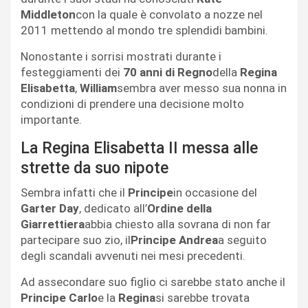
Middleton
con la quale è convolato a nozze nel
2011 mettendo al mondo tre splendidi bambini.
Nonostante i sorrisi mostrati durante i
festeggiamenti dei
70 anni di Regno
della
Regina
Elisabetta
,
William
sembra aver messo sua nonna in
condizioni di prendere una decisione molto
importante.
La Regina Elisabetta II messa alle
strette da suo nipote
Sembra infatti che il
Principe
in occasione del
Garter Day
, dedicato all’
Ordine della
Giarrettiera
abbia chiesto alla sovrana di non far
partecipare suo zio, il
Principe Andrea
a seguito
degli scandali avvenuti nei mesi precedenti.
Ad assecondare suo figlio ci sarebbe stato anche il
Principe Carlo
e la
Regina
si sarebbe trovata