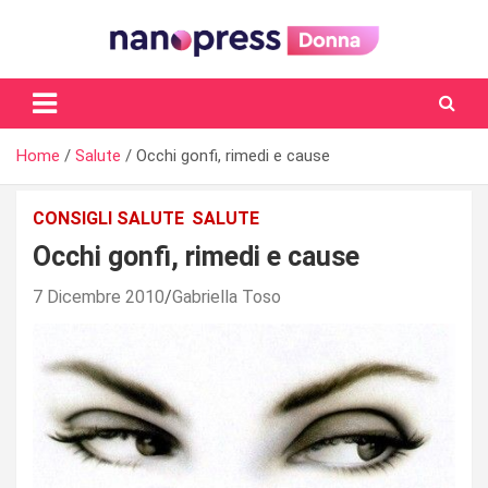
Skip
to
content
Il magazine femminile di Nanopress.it
Home
Salute
Occhi gonfi, rimedi e cause
CONSIGLI SALUTE
SALUTE
Occhi gonfi, rimedi e cause
7 Dicembre 2010
Gabriella Toso