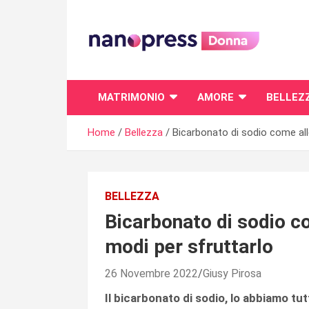
Skip
to
content
Il magazine femminile di Nanopress.it
MATRIMONIO
AMORE
BELLEZ
Home
Bellezza
Bicarbonato di sodio come alle
BELLEZZA
Bicarbonato di sodio co
modi per sfruttarlo
26 Novembre 2022
Giusy Pirosa
Il bicarbonato di sodio, lo abbiamo tutt