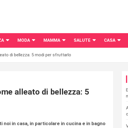
ZA
MODA
MAMMA
SALUTE
CASA
ato di bellezza: 5 modi per sfruttarlo
me alleato di bellezza: 5
E
n
A
c
i noi in casa, in particolare in cucina e in bagno
V