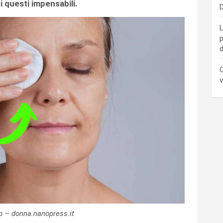
i questi impensabili.
D
L
p
d
C
v
o – donna.nanopress.it