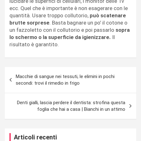
lucidare le superfici di cellulari, i monitor delle Tv
ecc. Quel che è importante è non esagerare con le
quantità. Usare troppo collutorio,
può scatenare
brutte sorprese
. Basta bagnare un po’ il cotone o
un fazzoletto con il collutorio e poi passarlo
sopra
lo schermo o la superficie da igienizzare.
Il
risultato è garantito.
Navigazione
Macchie di sangue nei tessuti, le elimini in pochi
articoli
secondi: trovi il rimedio in frigo
Denti gialli, lascia perdere il dentista: strofina questa
foglia che hai a casa | Bianchi in un attimo
Articoli recenti