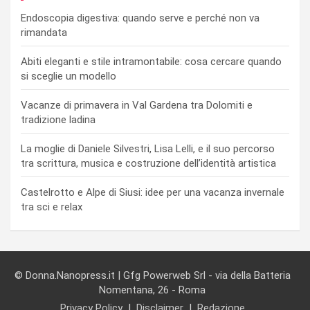
Endoscopia digestiva: quando serve e perché non va
rimandata
Abiti eleganti e stile intramontabile: cosa cercare quando
si sceglie un modello
Vacanze di primavera in Val Gardena tra Dolomiti e
tradizione ladina
La moglie di Daniele Silvestri, Lisa Lelli, e il suo percorso
tra scrittura, musica e costruzione dell’identità artistica
Castelrotto e Alpe di Siusi: idee per una vacanza invernale
tra sci e relax
© Donna.Nanopress.it | Gfg Powerweb Srl - via della Batteria
Nomentana, 26 - Roma
Privacy Policy
Disclaimer
Redazione