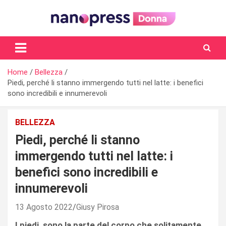
Skip
to
content
Il magazine femminile di Nanopress.it
Home
Bellezza
Piedi, perché li stanno immergendo tutti nel latte: i benefici
sono incredibili e innumerevoli
BELLEZZA
Piedi, perché li stanno
immergendo tutti nel latte: i
benefici sono incredibili e
innumerevoli
13 Agosto 2022
Giusy Pirosa
I piedi, sono la parte del corpo che solitamente