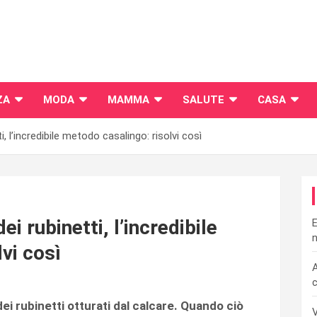
ZA
MODA
MAMMA
SALUTE
CASA
ti, l’incredibile metodo casalingo: risolvi così
ei rubinetti, l’incredibile
E
n
vi così
A
c
 dei rubinetti otturati dal calcare. Quando ciò
V