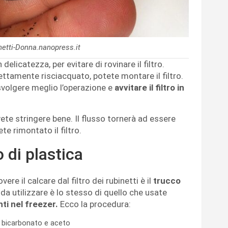
binetti-Donna.nanopress.it
licatezza, per evitare di rovinare il filtro.
tamente risciacquato, potete montare il filtro.
svolgere meglio l’operazione e
avvitare il filtro in
vete stringere bene. Il flusso tornerà ad essere
e rimontato il filtro.
 di plastica
ere il calcare dal filtro dei rubinetti è il
trucco
 da utilizzare è lo stesso di quello che usate
ti nel freezer.
Ecco la procedura:
i bicarbonato e aceto