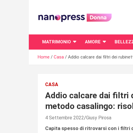
Skip
to
content
Il magazine femminile di Nanopress.it
MATRIMONIO
AMORE
BELLEZ
Home
Casa
Addio calcare dai filtri dei rubinet
CASA
Addio calcare dai filtri d
metodo casalingo: risol
4 Settembre 2022
Giusy Pirosa
Capita spesso di ritrovarsi con i filtri