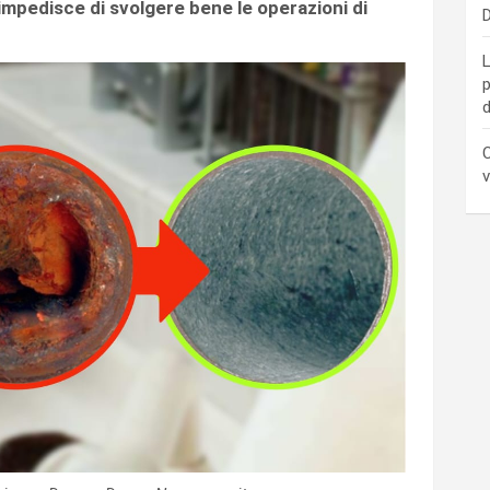
e impedisce di svolgere bene le operazioni di
D
L
p
d
C
v