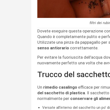
filtri dei ru
Dovete eseguire questa operazione con de
Quando è completamente pulito e perfet
Utilizzate una pinza da pappagallo per 
senso antiorario
correttamente.
Per evitare la fuoriuscita dell’acqua do
nuovamente perfetto una volta che avret
Trucco del sacchetto
Un
rimedio casalingo
efficace per rimuov
del sacchetto di plastica
. Il sacchetto
normalmente per
conservare gli alimen
Versate all’interno del sacchetto un po’ d