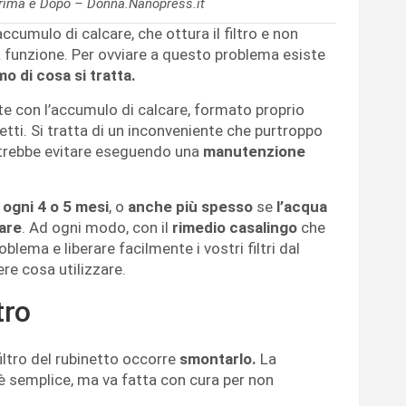
 Prima e Dopo – Donna.Nanopress.it
ccumulo di calcare, che ottura il filtro e non
a funzione. Per ovviare a questo problema esiste
o di cosa si tratta.
ente con l’accumulo di calcare, formato proprio
etti. Si tratta di un inconveniente che purtroppo
potrebbe evitare eseguendo una
manutenzione
ogni 4 o 5 mesi
, o
anche più spesso
se
l’acqua
care
. Ad ogni modo, con il
rimedio casalingo
che
oblema e liberare facilmente i vostri filtri dal
e cosa utilizzare.
tro
filtro del rubinetto occorre
smontarlo.
La
 semplice, ma va fatta con cura per non