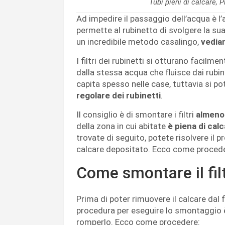
Tubi pieni di calcare,
Ad impedire il passaggio dell’acqua è l’a
permette al rubinetto di svolgere la su
un incredibile metodo casalingo,
vediam
I filtri dei rubinetti si otturano facilm
dalla stessa acqua che fluisce dai rubin
capita spesso nelle case, tuttavia si 
regolare dei rubinetti
.
Il consiglio è di smontare i filtri
almeno 
della zona in cui abitate
è piena di cal
trovate di seguito, potete risolvere il pr
calcare depositato. Ecco come proceder
Come smontare il fil
Prima di poter rimuovere il calcare dal 
procedura per eseguire lo smontaggio è
romperlo. Ecco come procedere: