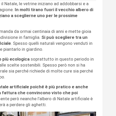
 il Natale, le vetrine iniziano ad addobbarsi e a
tagione.
In molti tirano fuori il vecchio albero di
niziano a sceglierne uno per le prossime
ramanda da ormai centinaia di anni e mette gioia
ivisione in famiglia.
Si può scegliere tra un
iciale
. Spesso quelli naturali vengono venduti in
e piantarlo in giardino.
o più ecologica
soprattutto in questo periodo in
alle scelte sostenibili. Spesso però non si ha
urale sia perché richiede di molte cure sia perché
po.
atale artificiale poiché è più pratico e anche
a fattura che convincono visto che poi
ente però neanche l’albero di Natale artificiale è
rà a perdere gli aghetti.