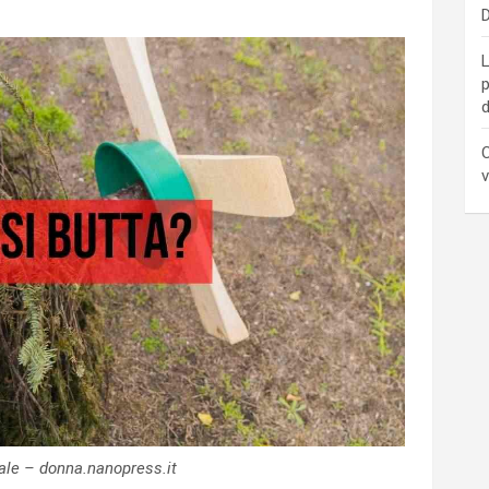
D
L
p
d
C
v
tale – donna.nanopress.it