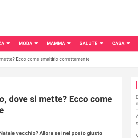
ZA
MODA
MAMMA
SALUTE
CASA
si mette? Ecco come smaltirlo correttamente
io, dove si mette? Ecco come
E
n
e
A
c
 Natale vecchio? Allora sei nel posto giusto
V