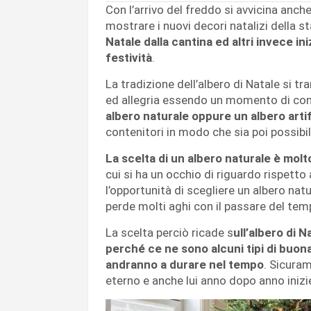
Con l’arrivo del freddo si avvicina anche
mostrare i nuovi decori natalizi della s
Natale dalla cantina ed altri invece i
festività
.
La tradizione dell’albero di Natale si t
ed allegria essendo un momento di cond
albero naturale oppure un albero artif
contenitori in modo che sia poi possibil
La scelta di un albero naturale è molt
cui si ha un occhio di riguardo rispetto 
l’opportunità di scegliere un albero nat
perde molti aghi con il passare del tem
La scelta perciò ricade s
ull’albero di N
perché ce ne sono alcuni tipi di buon
andranno a durare nel tempo
. Sicuram
eterno e anche lui anno dopo anno inizie