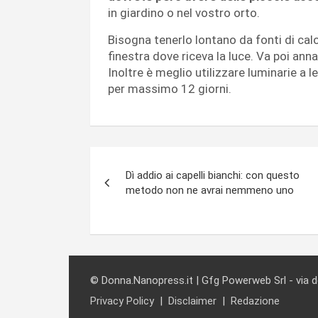
in giardino o nel vostro orto.
Bisogna tenerlo lontano da fonti di calo
finestra dove riceva la luce. Va poi anna
Inoltre è meglio utilizzare luminarie a 
per massimo 12 giorni.
Navigazione
Dì addio ai capelli bianchi: con questo
articoli
metodo non ne avrai nemmeno uno
© Donna.Nanopress.it | Gfg Powerweb Srl - via 
Privacy Policy
Disclaimer
Redazione