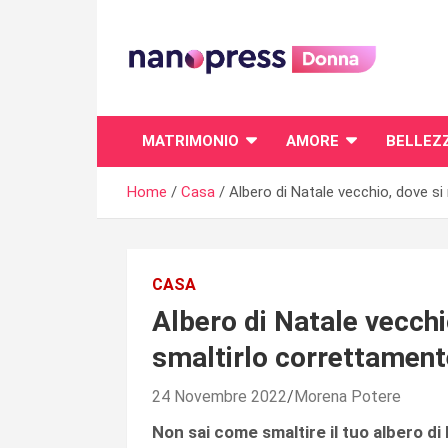
Skip
to
content
Il magazine femminile di Nanopress.it
MATRIMONIO
AMORE
BELLEZ
Home
Casa
Albero di Natale vecchio, dove 
CASA
Albero di Natale vecch
smaltirlo correttament
24 Novembre 2022
Morena Potere
Non sai come smaltire il tuo albero di