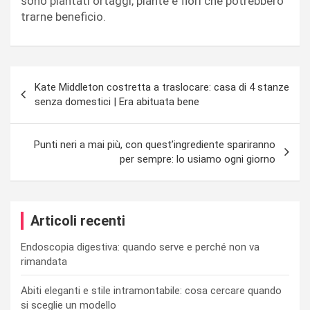
sono piantati ortaggi, piante e fiori che potrebbero
trarne beneficio.
Navigazione
Kate Middleton costretta a traslocare: casa di 4 stanze
articoli
senza domestici | Era abituata bene
Punti neri a mai più, con quest’ingrediente spariranno
per sempre: lo usiamo ogni giorno
Articoli recenti
Endoscopia digestiva: quando serve e perché non va
rimandata
Abiti eleganti e stile intramontabile: cosa cercare quando
si sceglie un modello