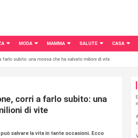
ZA
MODA
MAMMA
SALUTE
CASA
a farlo subito: una mossa che ha salvato milioni di vite
ne, corri a farlo subito: una
E
n
lioni di vite
A
c
può salvare la vita in tante occasioni. Ecco
V