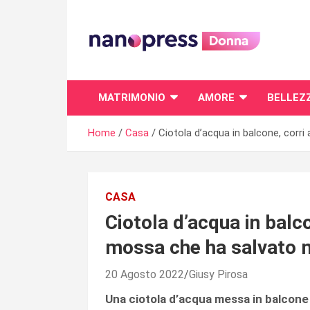
Skip
to
content
Il magazine femminile di Nanopress.it
MATRIMONIO
AMORE
BELLEZ
Home
Casa
Ciotola d’acqua in balcone, corri 
CASA
Ciotola d’acqua in balco
mossa che ha salvato mi
20 Agosto 2022
Giusy Pirosa
Una ciotola d’acqua messa in balcone 