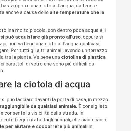
 basta riporre una ciotola d’acqua, da tenere
tta anche a causa delle
alte temperature che la
otolina molto piccola, con dentro poca acqua e il
i
si può acquistare già pronto all’uso
, oppure si
 api, non va bene una ciotola d’acqua qualsiasi,
e. Per tutti gli altri animali, avendo un terrazzo
la tra le piante. Va bene una
ciotolina di plastica
i barattoli di vetro che sono più difficili da
o.
e la ciotola di acqua
la si può lasciare davanti la porta di casa, in mezzo
raggiungibile da qualsiasi animale.
È consigliato
 consente la visibilità dalla strada. In
rmente frequentata dagli animali, che siano cani o
le per aiutare e soccorrere più animali
in