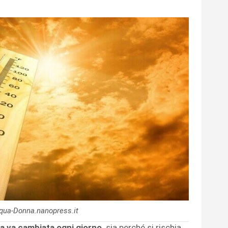
cqua-Donna.nanopress.it
ua va cambiata ogni giorno,
sia perché si rischia