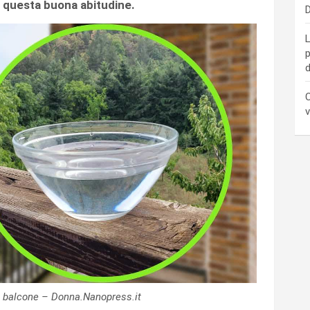
 questa buona abitudine.
D
L
p
d
C
v
l balcone – Donna.Nanopress.it