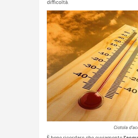
difficoltà.
Ciotola d’a
È bene ricordare che ovviamente
l’acq