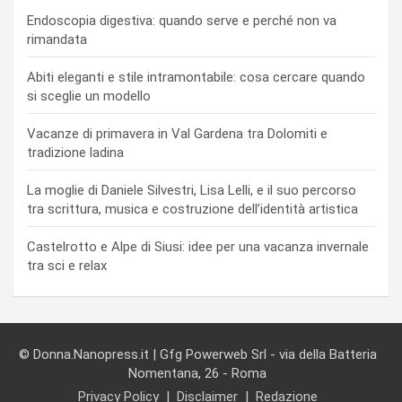
Endoscopia digestiva: quando serve e perché non va
rimandata
Abiti eleganti e stile intramontabile: cosa cercare quando
si sceglie un modello
Vacanze di primavera in Val Gardena tra Dolomiti e
tradizione ladina
La moglie di Daniele Silvestri, Lisa Lelli, e il suo percorso
tra scrittura, musica e costruzione dell’identità artistica
Castelrotto e Alpe di Siusi: idee per una vacanza invernale
tra sci e relax
© Donna.Nanopress.it | Gfg Powerweb Srl - via della Batteria
Nomentana, 26 - Roma
Privacy Policy
Disclaimer
Redazione