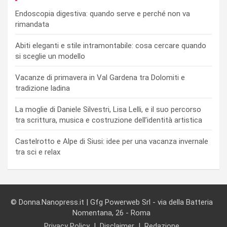
Endoscopia digestiva: quando serve e perché non va
rimandata
Abiti eleganti e stile intramontabile: cosa cercare quando
si sceglie un modello
Vacanze di primavera in Val Gardena tra Dolomiti e
tradizione ladina
La moglie di Daniele Silvestri, Lisa Lelli, e il suo percorso
tra scrittura, musica e costruzione dell’identità artistica
Castelrotto e Alpe di Siusi: idee per una vacanza invernale
tra sci e relax
© Donna.Nanopress.it | Gfg Powerweb Srl - via della Batteria
Nomentana, 26 - Roma
Privacy Policy
Disclaimer
Redazione