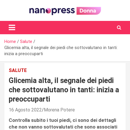
Skip
to
content
Il magazine femminile di Nanopress.it
Home
Salute
Glicemia alta, il segnale dei piedi che sottovalutano in tanti:
inizia a preoccuparti
SALUTE
Glicemia alta, il segnale dei piedi
che sottovalutano in tanti: inizia a
preoccuparti
16 Agosto 2022
Morena Potere
Controlla subito i tuoi piedi, ci sono dei dettagli
che non vanno sottovalutati che sono associati