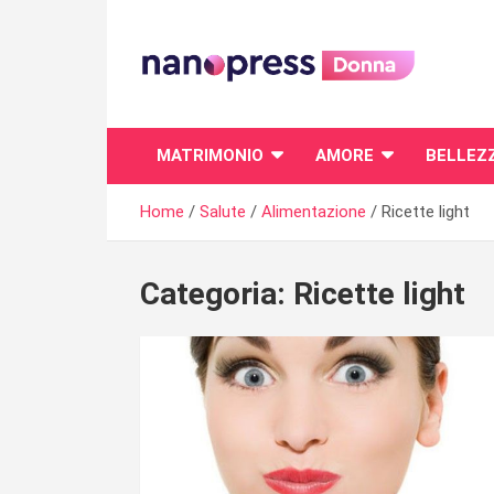
Skip
to
content
Il magazine femminile di Nanopress.it
MATRIMONIO
AMORE
BELLEZ
Home
Salute
Alimentazione
Ricette light
Categoria:
Ricette light