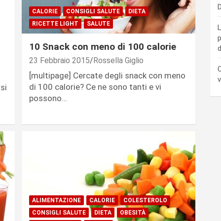
D
CALORIE
CONSIGLI SALUTE
DIETA
RICETTE LIGHT
SALUTE
L
p
10 Snack con meno di 100 calorie
d
23 Febbraio 2015
Rossella Giglio
C
[multipage] Cercate degli snack con meno
v
di 100 calorie? Ce ne sono tanti e vi
rsi
possono…
ALIMENTAZIONE
CALORIE
COLESTEROLO
CONSIGLI SALUTE
DIETA
OBESITÀ