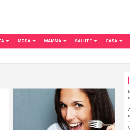
ZA
MODA
MAMMA
SALUTE
CASA
E
n
A
c
V