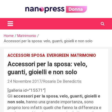
Skip
to
content
Il magazine femminile di Nanopress.it
Home
Matrimonio
Accessori per la sposa: velo, guanti, gioielli e non solo
ACCESSORI SPOSA
EVERGREEN
MATRIMONIO
Accessori per la sposa: velo,
guanti, gioielli e non solo
24 Novembre 2017
Rosaria De Benedictis
[galleria id=”15571″]
Gli
accessori per la sposa
,
velo, guanti, gioielli e
non solo
, hanno una grande importanza, sono
proprio loro infatti quelli che fanno la differenza e